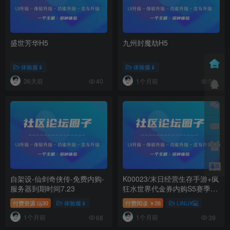
盛世芳华H5
九州封魔劫H5
体验服📱
体验服📱
36天前
1个月前
40
53
自架设-仙剑奇侠传-免费内购-
K00023/末日经营生存手游+疯
服务器到期时间7.23
狂水世界代金券内购S5赛季版
+Linux手工服务端+加解密工
付费资源
30
体验服📱
付费阅读
28
LINUX💻
￥
具+新管理后台+CDK授权后台
1个月前
1个月前
+PC安卓苹果+详细搭建教程
68
39
+教程演示