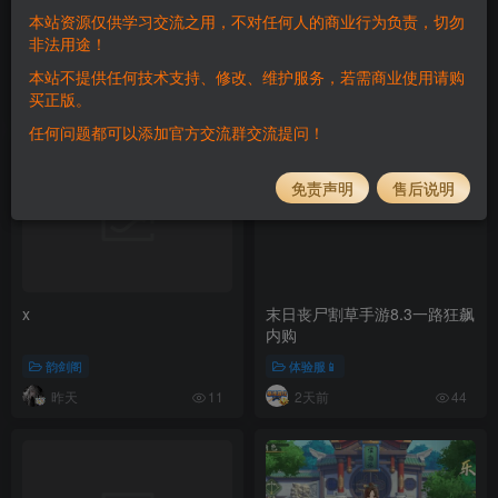
转站通知
百度云盘/123云盘/夸克网盘
本站资源仅供学习交流之用，不对任何人的商业行为负责，切勿
非法用途！
韵剑阁
韵剑阁
本站不提供任何技术支持、修改、维护服务，若需商业使用请购
买正版。
9天前
1个月前
53
129
任何问题都可以添加官方交流群交流提问！
免责声明
售后说明
x
末日丧尸割草手游8.3一路狂飙
内购
韵剑阁
体验服📱
昨天
2天前
11
44