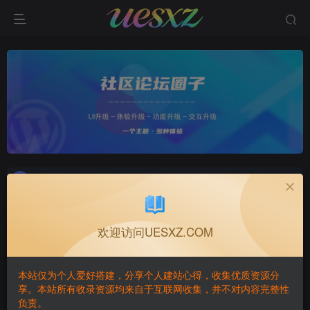
UESXZ社区客户端-点击下载
UESXZ社区客户端-点击下载
UESXZ社区客户端-点击下载
置顶
置顶
欢迎访问UESXZ.COM
本站仅为个人爱好搭建，分享个人建站心得，收集优质资源分
享。本站所有收录资源均来自于互联网收集，并不对内容完整性
负责。