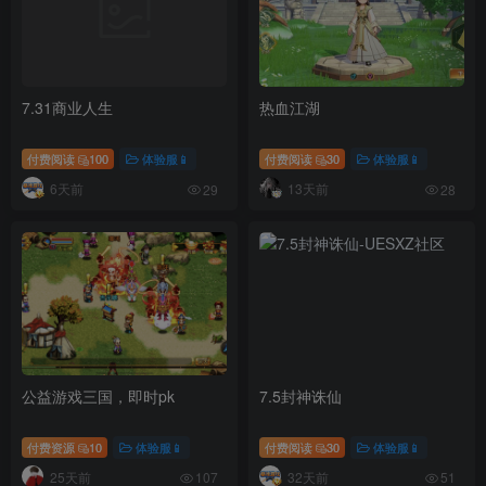
7.31商业人生
热血江湖
付费阅读
100
体验服📱
付费阅读
30
体验服📱
6天前
13天前
29
28
公益游戏三国，即时pk
7.5封神诛仙
付费资源
10
体验服📱
付费阅读
30
体验服📱
25天前
32天前
107
51