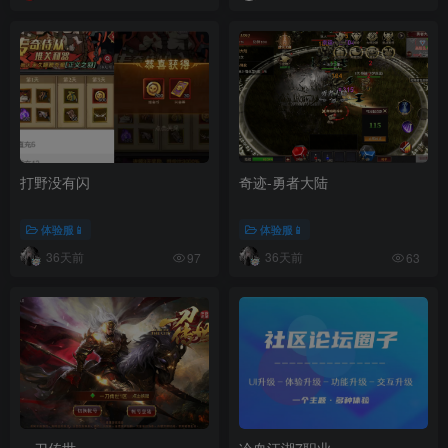
打野没有闪
奇迹-勇者大陆
体验服📱
体验服📱
36天前
36天前
97
63
一刀传世
冷血江湖7职业