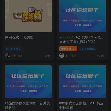
休闲游戏一代沙雕
Y00008/3D动作类RPG+黑刃
Ⅱ永恒王座+源码+PC端
小游戏📱
付费阅读
2
游戏源码
￥
1个月前
1个月前
9
19
精品西游修改福利每日首冲奖
mt3换皮怎么删档。MT3换皮
励教程
删档教程