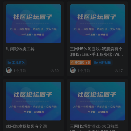
时间戳转换工具
三网H5休闲游戏+我脑袋有个
洞H5+Linux手工服务端+Win
一键服务端+解压即玩+简易安
工具箱🛠️
付费阅读
5
H5YM💾
￥
卓客户端+详细搭建教程
1个月前
1个月前
30
17
休闲游戏我脑袋有个洞
三网H5塔防游戏+末日前线