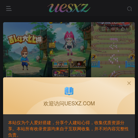
0
9
1
三网H5休闲游戏+乱斗大比拼H5+Linux手工服务端+解
压即玩+详细搭建教程
首页
H5YM💾
正文
欢迎访问UESXZ.COM
GAME·BUILDING
关注
私信
本站仅为个人爱好搭建，分享个人建站心得，收集优质资源分
2个月前发布
享。本站所有收录资源均来自于互联网收集，并不对内容完整性
负责。