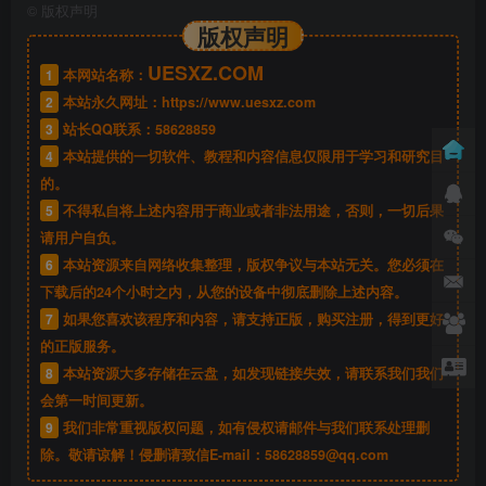
©
版权声明
版权声明
UESXZ.COM
1
本网站名称：
2
本站永久网址：
https://www.uesxz.com
3
站长QQ联系：
58628859
4
本站提供的一切软件、教程和内容信息仅限用于学习和研究目
的。
5
不得私自将上述内容用于商业或者非法用途，否则，一切后果
请用户自负。
6
本站资源来自网络收集整理，版权争议与本站无关。您必须在
下载后的24个小时之内，从您的设备中彻底删除上述内容。
7
如果您喜欢该程序和内容，请支持正版，购买注册，得到更好
的正版服务。
8
本站资源大多存储在云盘，如发现链接失效，请联系我们我们
会第一时间更新。
9
我们非常重视版权问题，如有侵权请邮件与我们联系处理删
除。敬请谅解！侵删请致信E-mail：
58628859@qq.com