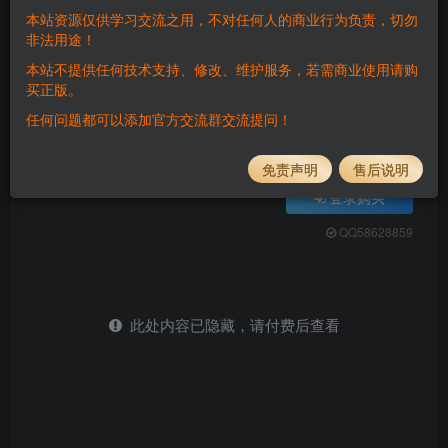
付费阅读
本站资源仅供学习交流之用，不对任何人的商业行为负责，切勿
非法用途！
三网H5休闲游戏+乱斗大比拼H5+Linux手工服务端+解压即玩+详细搭建教程
此内容为付费阅读，请付费后查看
本站不提供任何技术支持、修改、维护服务，若需商业使用请购
100
买正版。
任何问题都可以添加官方交流群交流提问！
积分
免费
免费
黄金会员
钻石会员
免责声明
售后说明
登录购买
QQ58628859
此处内容已隐藏，请付费后查看