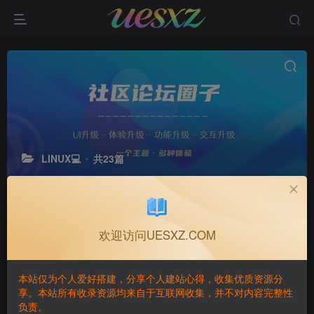
LINUX💻
共23篇
欢迎访问UESXZ.COM
本站仅为个人爱好搭建，分享个人建站心得，收集优质资源分
享。本站所有收录资源均来自于互联网收集，并不对内容完整性
负责。
K00023/末日经营生存手游+疯
K00022/3D空战冒险手游+飞