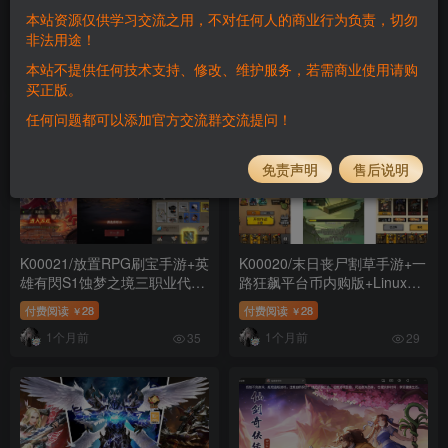
狂水世界代金券内购S5赛季版
吧龙骑士内购版+Linux手工服
本站资源仅供学习交流之用，不对任何人的商业行为负责，切勿
+Linux手工服务端+加解密工
务端+全套前后端源码+安卓
非法用途！
付费阅读
28
付费阅读
28
￥
￥
具+新管理后台+CDK授权后台
+CDK授权后台+详细搭建教程
本站不提供任何技术支持、修改、维护服务，若需商业使用请购
1个月前
1个月前
+PC安卓苹果+详细搭建教程
+视频教程
39
20
买正版。
+教程演示
任何问题都可以添加官方交流群交流提问！
免责声明
售后说明
K00021/放置RPG刷宝手游+英
K00020/末日丧尸割草手游+一
雄有閃S1蚀梦之境三职业代金
路狂飙平台币内购版+Linux手
券内购修复版+Linux手工服务
工服务端+管理后台+代理后台
付费阅读
28
付费阅读
28
￥
￥
端+管理后台+CDK授权后台
+商城后台+安卓苹果双端+详
1个月前
1个月前
+安卓苹果双端+详细搭建教程
细搭建教程+教程演示
35
29
+教程演示