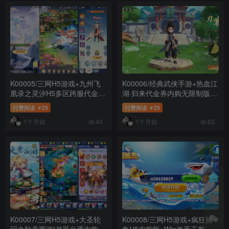
K00005/三网H5游戏+九州飞
K00006/经典武侠手游+热血江
凰录之灵汐H5多区跨服代金券
湖·归来代金券内购无限制版
内购版+Linux手工服务端+GM
+Linux手工服务端+邀请码注
付费阅读
25
付费阅读
25
￥
￥
授权后台+详细搭建教程+教程
册+代理后台+CDK授权后台
1个月前
1个月前
演示
+安卓+详细搭建教程+教程演
40
63
示
K00007/三网H5游戏+大圣轮
K00008/三网H5游戏+疯狂捕
回之秋意西游H5平台币内购版
鱼H5内购版+Win半手工服务