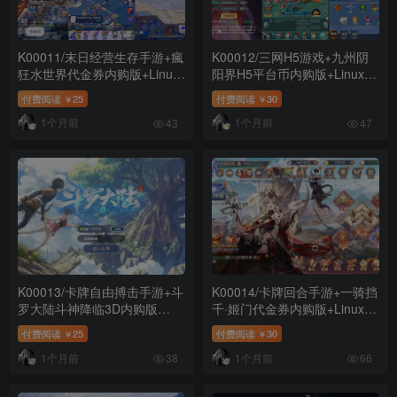
K00011/末日经营生存手游+瘋
K00012/三网H5游戏+九州阴
狂水世界代金券内购版+Linux
阳界H5平台币内购版+Linux手
手工服务端+加解密工具+管理
工服务端+表格转表工具+管理
付费阅读
25
付费阅读
30
￥
￥
后台+CDK授权后台+安卓苹果
后台+GM授权加币后台+详细
1个月前
1个月前
双端+详细搭建教程+教程演示
搭建教程+教程演示
43
47
K00013/卡牌自由搏击手游+斗
K00014/卡牌回合手游+一骑挡
罗大陆斗神降临3D内购版
千·姬门代金券内购版+Linux手
+Win一键服务端+GM物品后台
工服务端+表格+活动全开+管
付费阅读
25
付费阅读
30
￥
￥
+安卓+详细搭建教程+教程演
理后台+GM授权后台+安卓+详
1个月前
1个月前
示
细搭建教程+教程演示
38
66