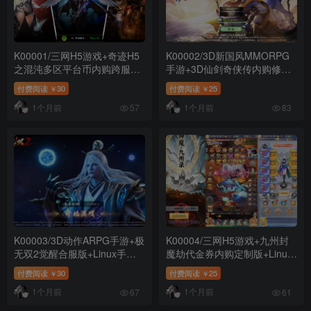
K00001/三网H5游戏+奇迹H5
K00002/3D新国风MMORPG
之混沌多区平台币内购跨服版
手游+3D仙剑奇侠传内购修复
+Linux手工服务端+商城官网
版+Linux手工服务端+GM授权
付费阅读
30
付费阅读
25
￥
￥
+代理后台+GM加币授权后台
后台+安卓+详细搭建教程+教
1个月前
1个月前
+详细搭建教程+视频演示
程演示
57
83
K00003/3D动作ARPG手游+极
K00004/三网H5游戏+九州封
无双2觉醒合服版+Linux手工
魔劫代金券内购定制版+Linux
服务端+本地注册+CDK授权后
手工服务端+管理后台+GM授
付费阅读
30
付费阅读
25
￥
￥
台+安卓+详细搭建教程+教程
权后台+详细搭建教程+教程演
1个月前
1个月前
演示
示
67
61