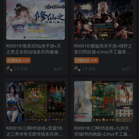
K00015/唯美3D仙侠手游+天
K00016/横版闯关手游+情怀之
之禁之永恒仙域多区跨服修复
昔日阿拉德+Linux手工服务端
版+Linux手工服务端+运维管
+客户端源码+WEB管理后台
付费阅读
25
付费阅读
30
￥
￥
理后台+若依管理后台+GM账
+安卓苹果双端+详细搭建教程
1个月前
1个月前
号授权后台+安卓+详细搭建教
+教程演示
47
27
程+教程演示
K00019/三网H5游戏+雷霆H5
K00018/三网H5游戏+九州天
之三界传奇无限等级多区跨服
空城H5内购版+Linux手工服务