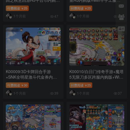
+Linux手工服务端+GM加币后
端+详细搭建教程+教程演示
付费阅读
25
付费阅读
25
￥
￥
台+GM授权后台+详细搭建教
1个月前
1个月前
程+教程演示
47
31
K00009/3D卡牌回合手游
K00010/白日门传奇手游+魔塔
+SNK全明星激斗代金券内购
5无限刀多区跨服内购版+Win
修复版+Linux手工服务端
一键服务端+管理后台+GM授
付费阅读
30
付费阅读
25
￥
￥
+CDK授权后台+安卓苹果双端
权后台+安卓+详细搭建教程
1个月前
1个月前
+详细搭建教程+教程演示
+教程演示
39
37