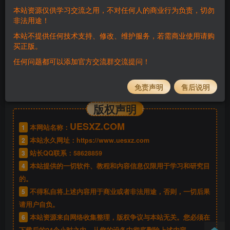
本站资源仅供学习交流之用，不对任何人的商业行为负责，切勿
非法用途！
隐藏内容，请登录后查看
本站不提供任何技术支持、修改、维护服务，若需商业使用请购
买正版。
任何问题都可以添加官方交流群交流提问！
免责声明
售后说明
©
版权声明
版权声明
UESXZ.COM
1
本网站名称：
2
本站永久网址：
https://www.uesxz.com
3
站长QQ联系：
58628859
4
本站提供的一切软件、教程和内容信息仅限用于学习和研究目
的。
5
不得私自将上述内容用于商业或者非法用途，否则，一切后果
请用户自负。
6
本站资源来自网络收集整理，版权争议与本站无关。您必须在