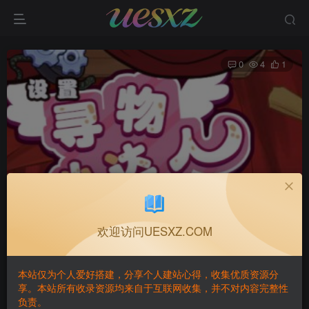
0
4
1
休闲游戏寻物小达人
首页
小游戏📱
正文
欢迎访问UESXZ.COM
GAME·BUILDING
关注
私信
本站仅为个人爱好搭建，分享个人建站心得，收集优质资源分
2个月前发布
享。本站所有收录资源均来自于互联网收集，并不对内容完整性
负责。