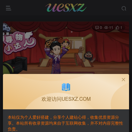
0
11
1
三网H5休闲游戏+寻物小达人H5+Linux手工服务端+Win
一键服务端+解压即玩+简易安卓客户端+详细搭建教程
首页
H5YM💾
正文
欢迎访问UESXZ.COM
GAME·BUILDING
关注
私信
本站仅为个人爱好搭建，分享个人建站心得，收集优质资源分
2个月前发布
享。本站所有收录资源均来自于互联网收集，并不对内容完整性
负责。