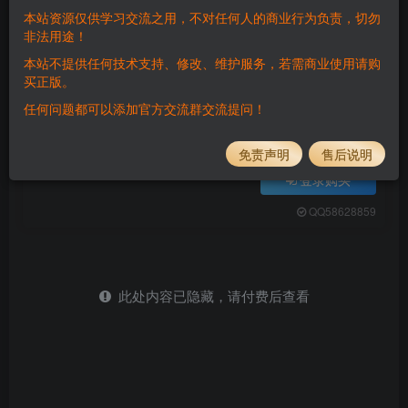
付费阅读
本站资源仅供学习交流之用，不对任何人的商业行为负责，切勿
非法用途！
三网H5休闲游戏+寻物小达人H5+Linux手工服务端+Win一键服务端+解压即玩+简易安卓客户端+详细搭建教程
此内容为付费阅读，请付费后查看
本站不提供任何技术支持、修改、维护服务，若需商业使用请购
5
买正版。
任何问题都可以添加官方交流群交流提问！
￥
免费
免费
黄金会员
钻石会员
免责声明
售后说明
登录购买
QQ58628859
此处内容已隐藏，请付费后查看