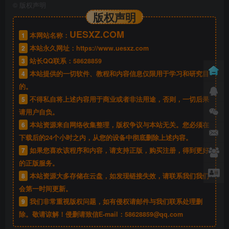
©
版权声明
版权声明
UESXZ.COM
1
本网站名称：
2
本站永久网址：
https://www.uesxz.com
3
站长QQ联系：
58628859
4
本站提供的一切软件、教程和内容信息仅限用于学习和研究目
的。
5
不得私自将上述内容用于商业或者非法用途，否则，一切后果
请用户自负。
6
本站资源来自网络收集整理，版权争议与本站无关。您必须在
下载后的24个小时之内，从您的设备中彻底删除上述内容。
7
如果您喜欢该程序和内容，请支持正版，购买注册，得到更好
的正版服务。
8
本站资源大多存储在云盘，如发现链接失效，请联系我们我们
会第一时间更新。
9
我们非常重视版权问题，如有侵权请邮件与我们联系处理删
除。敬请谅解！侵删请致信E-mail：
58628859@qq.com