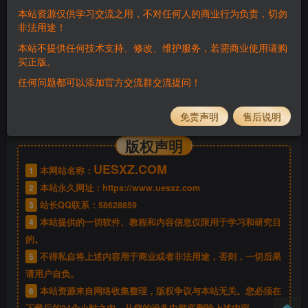
本站资源仅供学习交流之用，不对任何人的商业行为负责，切勿
非法用途！
隐藏内容，请登录后查看
本站不提供任何技术支持、修改、维护服务，若需商业使用请购
买正版。
任何问题都可以添加官方交流群交流提问！
免责声明
售后说明
©
版权声明
版权声明
UESXZ.COM
1
本网站名称：
2
本站永久网址：
https://www.uesxz.com
3
站长QQ联系：
58628859
4
本站提供的一切软件、教程和内容信息仅限用于学习和研究目
的。
5
不得私自将上述内容用于商业或者非法用途，否则，一切后果
请用户自负。
6
本站资源来自网络收集整理，版权争议与本站无关。您必须在