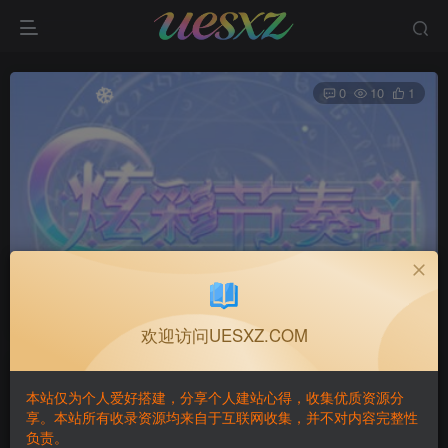
0
10
1
休闲游戏炫彩节奏
首页
小游戏📱
正文
欢迎访问UESXZ.COM
GAME·BUILDING
关注
私信
本站仅为个人爱好搭建，分享个人建站心得，收集优质资源分
2个月前发布
享。本站所有收录资源均来自于互联网收集，并不对内容完整性
负责。