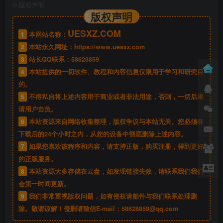
©
版权声明
版权声明
UESXZ.COM
1
本网站名称：
2
本站永久网址：
https://www.uesxz.com
3
站长QQ联系：
58628859
4
本站提供的一切软件、教程和内容信息仅限用于学习和研究目
的。
5
不得私自将上述内容用于商业或者非法用途，否则，一切后果
请用户自负。
6
本站资源来自网络收集整理，版权争议与本站无关。您必须在
下载后的24个小时之内，从您的设备中彻底删除上述内容。
7
如果您喜欢该程序和内容，请支持正版，购买注册，得到更好
的正版服务。
8
本站资源大多存储在云盘，如发现链接失效，请联系我们我们
会第一时间更新。
9
我们非常重视版权问题，如有侵权请邮件与我们联系处理删
除。敬请谅解！侵删请致信E-mail：
58628859@qq.com