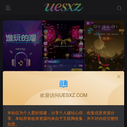
0
9
1
三网H5休闲游戏+谁玩得溜H5+Linux手工服务端+Win一
键服务端+解压即玩+简易安卓客户端+详细搭建教程
首页
H5YM💾
正文
欢迎访问UESXZ.COM
GAME·BUILDING
关注
私信
本站仅为个人爱好搭建，分享个人建站心得，收集优质资源分
1个月前发布
享。本站所有收录资源均来自于互联网收集，并不对内容完整性
负责。