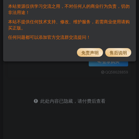
付费阅读
本站资源仅供学习交流之用，不对任何人的商业行为负责，切勿
非法用途！
三网H5休闲游戏+谁玩得溜H5+Linux手工服务端+Win一键服务端+解压即玩+简易安卓客户端+详细搭建教程
此内容为付费阅读，请付费后查看
本站不提供任何技术支持、修改、维护服务，若需商业使用请购
5
买正版。
任何问题都可以添加官方交流群交流提问！
￥
免费
免费
黄金会员
钻石会员
免责声明
售后说明
登录购买
QQ58628859
此处内容已隐藏，请付费后查看