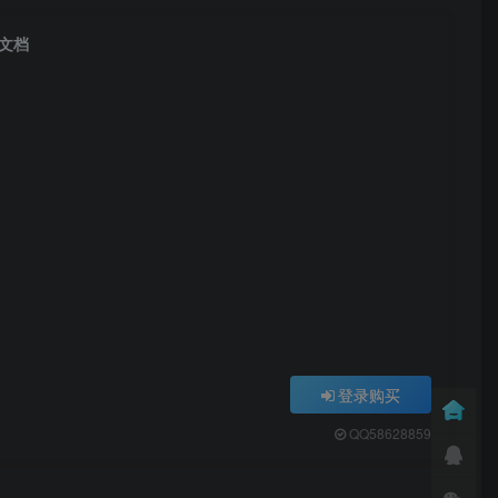
发文档
登录购买
QQ58628859