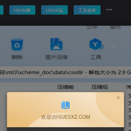
H5YM💾
LINUX💻
工具箱🛠️
欢迎访问UESXZ.COM