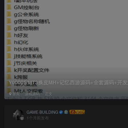
Y00005/MT3换皮MH+记忆西游源码+全套源码+开
首页
游戏源码
正文
GAME·BUILDING
1个月前发布