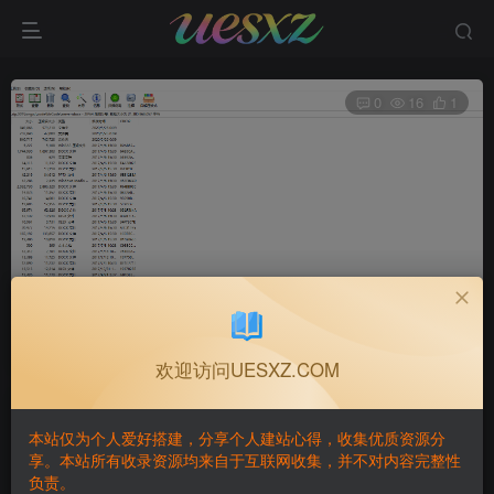
0
16
1
Y00007/3D魔幻手游+龙族世界+全套源码
首页
游戏源码
正文
欢迎访问UESXZ.COM
GAME·BUILDING
关注
私信
本站仅为个人爱好搭建，分享个人建站心得，收集优质资源分
1个月前更新
享。本站所有收录资源均来自于互联网收集，并不对内容完整性
负责。