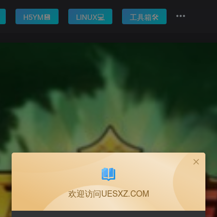
H5YM💾
LINUX💻
工具箱🛠️
欢迎访问UESXZ.COM