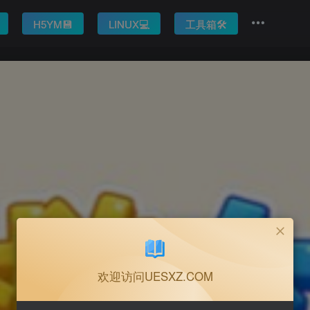
H5YM💾
LINUX💻
工具箱🛠️
欢迎访问UESXZ.COM