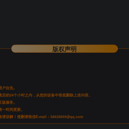
版权声明
。
用户自负。
后的24个小时之内，从您的设备中彻底删除上述内容。
正版服务。
第一时间更新。
谅解！侵删请致信E-mail：
58628859@qq.com