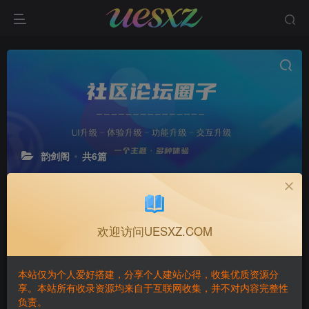
韵剑阁
共6篇
置顶
置顶
欢迎访问UESXZ.COM
本站仅为个人爱好搭建，分享个人建站心得，收集优质资源分
享。本站所有收录资源均来自于互联网收集，并不对内容完整性
负责。
转站通知
百度云盘/123云盘/夸克网盘