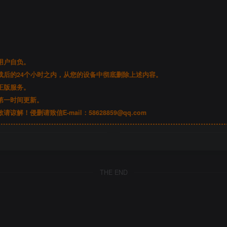
。
用户自负。
后的24个小时之内，从您的设备中彻底删除上述内容。
正版服务。
第一时间更新。
谅解！侵删请致信E-mail：
58628859@qq.com
THE END