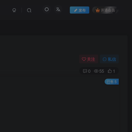
发布
开通会员
关注
私信
0
55
1
已售 5