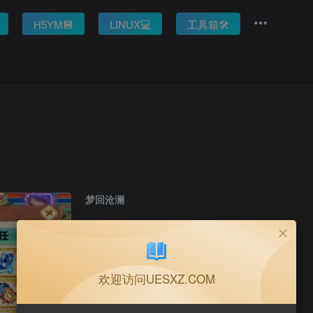
H5YM💾
LINUX💻
工具箱🛠️
梦回沧澜
此内容为付费阅读，请付费后查看
欢迎访问UESXZ.COM
30
积分