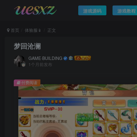
游戏源码
游戏教程
首页
体验服📱
正文
梦回沧澜
GAME·BUILDING
1个月前发布
付费阅读