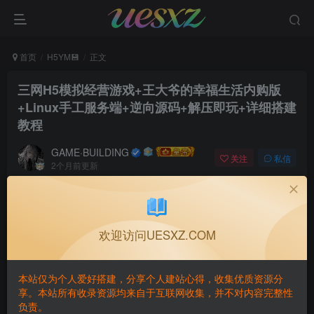
首页
H5YM💾
正文
三网H5模拟经营游戏+王大爷的幸福生活内购版
+Linux手工服务端+逆向源码+解压即玩+详细搭建
教程
GAME·BUILDING
关注
私信
2个月前更新
0
5
1
付费阅读
三网H5模拟经营游戏+王大爷的幸福生活内购版+Linux手工服务端+逆向源码+解压即玩+详细搭建教程
欢迎访问UESXZ.COM
此内容为付费阅读，请付费后查看
5
本站仅为个人爱好搭建，分享个人建站心得，收集优质资源分
￥
享。本站所有收录资源均来自于互联网收集，并不对内容完整性
负责。
免费
免费
黄金会员
钻石会员