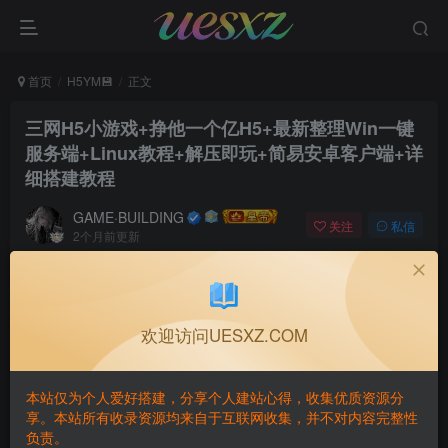
首页
H5YM💾
正文
三网H5小游戏+挣他一个亿H5+最新整理Win一键
服务端+Linux教程+解压即玩+简易安卓客户端+详
细搭建教程
GAME·BUILDING
关注
私信
2个月前更新
0
7
1
付费阅读
三网H5小游戏+挣他一个亿H5+最新整理Win一键服务端+Linux教程+解压即玩+简易安卓客户端+详细搭建教程
欢迎访问UESXZ.COM
此内容为付费阅读，请付费后查看
5
本站仅为个人爱好搭建，分享个人建站心得，收集优质资源分
￥
享。本站所有收录资源均来自于互联网收集，并不对内容完整性
负责。
免费
免费
黄金会员
钻石会员