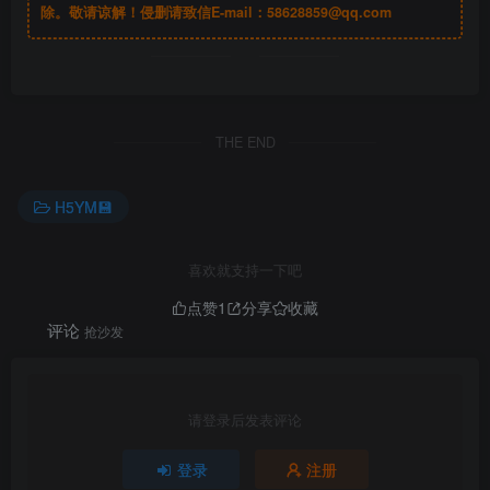
除。敬请谅解！侵删请致信E-mail：
58628859@qq.com
THE END
H5YM💾
喜欢就支持一下吧
点赞
1
分享
收藏
评论
抢沙发
请登录后发表评论
登录
注册