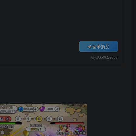
登录购买
QQ58628859