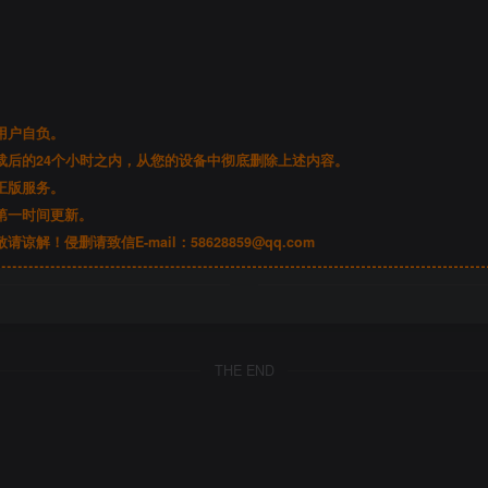
。
用户自负。
后的24个小时之内，从您的设备中彻底删除上述内容。
正版服务。
第一时间更新。
谅解！侵删请致信E-mail：
58628859@qq.com
THE END