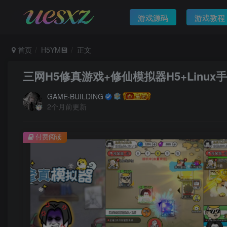
游戏源码
游戏教程
首页
H5YM💾
正文
三网H5修真游戏+修仙模拟器H5+Lin
GAME·BUILDING
2个月前更新
付费阅读