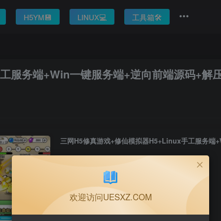
H5YM💾
LINUX💻
工具箱🛠️
ux手工服务端+Win一键服务端+逆向前端源码+
此内容为付费阅读，请付费后查看
欢迎访问UESXZ.COM
5
￥