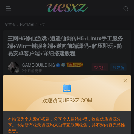
首页
H5YM💾
正文
三网H5修仙游戏+逍遥仙剑传H5+Linux手工服务
端+Win一键服务端+逆向前端源码+解压即玩+简
易安卓客户端+详细搭建教程
GAME·BUILDING
关注
私信
2个月前更新
0
8
1
付费阅读
三网H5修仙游戏+逍遥仙剑传H5+Linux手工服务端+Win一键服务端+逆向前端源码+解压即玩+简易安卓客户端+详细搭建教程
欢迎访问UESXZ.COM
此内容为付费阅读，请付费后查看
5
本站仅为个人爱好搭建，分享个人建站心得，收集优质资源分
￥
享。本站所有收录资源均来自于互联网收集，并不对内容完整性
负责。
免费
免费
黄金会员
钻石会员