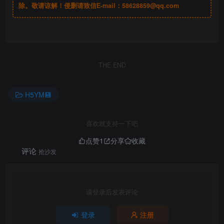
除。敬请谅解！侵删请致信E-mail：
58628859@qq.com
THE END
H5YM💾
喜欢就支持一下吧
点赞
1
分享
收藏
评论
抢沙发
请登录后发表评论
登录
注册