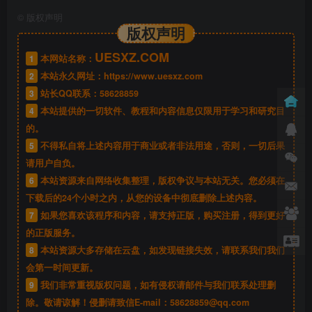
©
版权声明
版权声明
UESXZ.COM
1
本网站名称：
2
本站永久网址：
https://www.uesxz.com
3
站长QQ联系：
58628859
4
本站提供的一切软件、教程和内容信息仅限用于学习和研究目
的。
5
不得私自将上述内容用于商业或者非法用途，否则，一切后果
请用户自负。
6
本站资源来自网络收集整理，版权争议与本站无关。您必须在
下载后的24个小时之内，从您的设备中彻底删除上述内容。
7
如果您喜欢该程序和内容，请支持正版，购买注册，得到更好
的正版服务。
8
本站资源大多存储在云盘，如发现链接失效，请联系我们我们
会第一时间更新。
9
我们非常重视版权问题，如有侵权请邮件与我们联系处理删
除。敬请谅解！侵删请致信E-mail：
58628859@qq.com