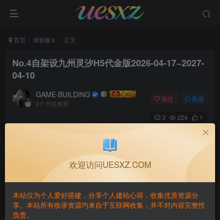
首页
体验服📱
正文
No.4自架设九州灵汐H5代金版2026-04-17~2027-
04-10
GAME·BUILDING
关注
私信
2个月前更新
3
224
1
付费阅读
已售 6
No.4自架设九州灵汐H5代金版2026-04-17~2027-04-10
此内容为付费阅读，请付费后查看
欢迎访问UESXZ.COM
30
积分
本站仅为个人爱好搭建，分享个人建站心得，收集优质资源分
免费
免费
黄金会员
钻石会员
享。本站所有收录资源均来自于互联网收集，并不对内容完整性
负责。