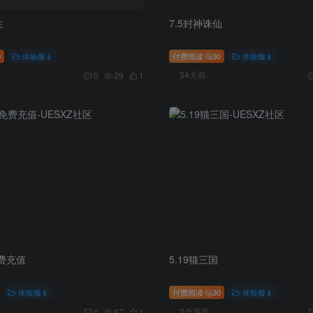
生
7.5封神诛仙
0
体验服📱
付费阅读
30
体验服📱
34天前
0
29
1
费充值
5.19猫三国
体验服📱
付费阅读
30
体验服📱
2个月前
0
57
1