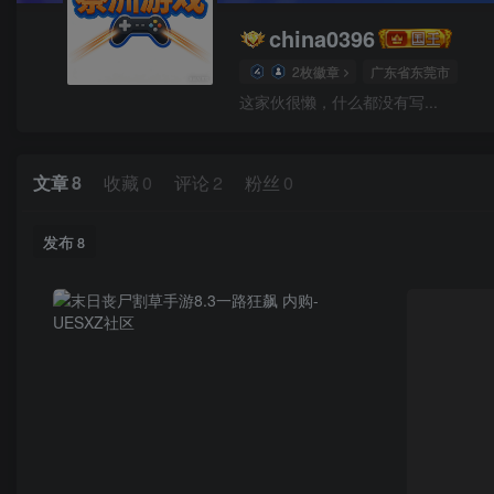
china0396
2枚徽章
广东省东莞市
这家伙很懒，什么都没有写...
文章
8
收藏
0
评论
2
粉丝
0
发布
8