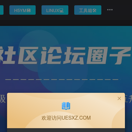
H5YM💾
LINUX💻
工具箱🛠️
欢迎访问UESXZ.COM