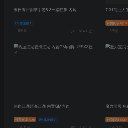
末日丧尸割草手游8.3一路狂飙 内购
7.31商业人
体验服📱
付费阅读
10
5天前
8天前
0
49
1
热血江湖碧海江湖 内置GM内购
魔力宝贝 免
付费阅读
30
体验服📱
付费阅读
30
1个月前
1个月前
0
57
1