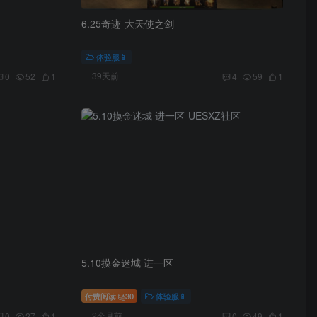
6.25奇迹-大天使之剑
体验服📱
39天前
0
52
1
4
59
1
5.10摸金迷城 进一区
付费阅读
30
体验服📱
2个月前
0
27
1
0
49
1